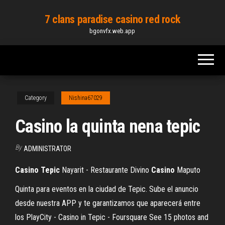
Skip
7 clans paradise casino red rock
to
bgonvfx.web.app
the
content
Category
Nishina67029
Casino la quinta nena tepic
By
ADMINISTRATOR
Casino
Tepic
Nayarit - Restaurante Divino
Casino
Maputo
Quinta para eventos en la ciudad de Tepic. Sube el anuncio
desde nuestra APP y te garantizamos que aparecerá entre
los PlayCity - Casino in Tepic - Foursquare See 15 photos and